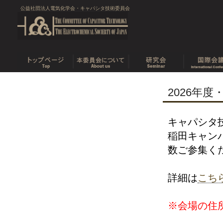
公益社団法人電気化学会・キャパシタ技術委員会
2026年
キャパシタ技
稲田キャン
数ご参集く
詳細は
こち
※会場の住