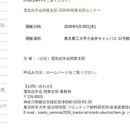
電気化学会関東支部 2026年関東支部セミナー
度公
開催日時:
2026年5月28日(木)
開催場所:
東京農工大学小金井キャンパス 11号館 
主 催：（公社）電気化学会関東支部
申込み方法：ホームページをご覧ください。
【お問い合わせ】
大会
電気化学会 関東支部 事務局
〒226-8503
神奈川県横浜市緑区長津田町4259-R2-28
ジア
東京科学大学 総合研究院 フロンティア材料研究所/未来産業技
E-mail：kanto_seminar2026_kanto<at>kanto.electr