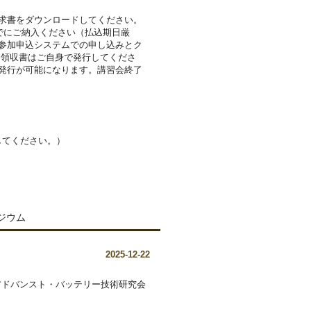
求書をダウンロードしてください。
でにご納入ください（払込期日厳
参加申込システムでの申し込みとク
 領収書はご自身で発行してくださ
発行が可能になります。講習会終了
を@に変更してください。）
ジウム
2025-12-22
「アドバンスト・バッテリー技術研究会