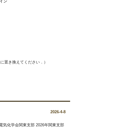
イン
（<at>を@に置き換えてください．）
2026-4-8
「電気化学会関東支部 2026年関東支部