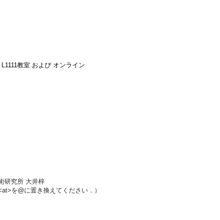
L1111教室 および オンライン
術研究所 大井梓
ochem.jp（<at>を@に置き換えてください．）