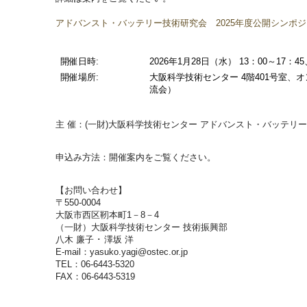
アドバンスト・バッテリー技術研究会 2025年度公開シンポ
開催日時:
2026年1月28日（水） 13：00～17：4
開催場所:
大阪科学技術センター 4階401号室、オ
流会）
主 催：(一財)大阪科学技術センター アドバンスト・バッテリ
申込み方法：開催案内をご覧ください。
【お問い合わせ】
〒550-0004
大阪市西区靭本町1－8－4
（一財）大阪科学技術センター 技術振興部
八木 廉子 ･ 澤坂 洋
E-mail：yasuko.yagi@ostec.or.jp
TEL：06-6443-5320
FAX：06-6443-5319