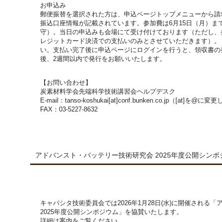
お申込み
郵便振替を選択された方は、申込ページトップメニューから請
振込口座情報が記載されています。参加費は6月15日（月）ま
守）。当日の申込みも会場にて受け付けております（ただし、
レジットカード決済での支払いのみとさせていただきます）。
い。支払い完了後に申込ページにログインを行うと、領収書の
後、2週間以内で発行をお願いいたします。
【お問い合わせ】
炭素材料学会先端科学技術講習会ヘルプデスク
E-mail：tanso-koshukai[at]conf.bunken.co.jp（[at]
FAX：03-5227-8632
アドバンスト・バッテリー技術研究会 2025年度公開シンポ
キャパシタ技術委員会では2026年1月28日(水)に開催される
2025年度公開シンポジウム」を協賛いたします。
詳細は案内をご覧ください。