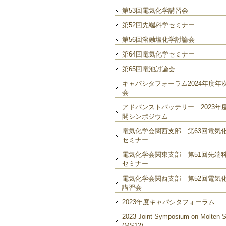
第53回電気化学講習会
第52回先端科学セミナー
第56回溶融塩化学討論会
第64回電気化学セミナー
第65回電池討論会
キャパシタフォーラム2024年度年
会
アドバンストバッテリー 2023年
開シンポジウム
電気化学会関西支部 第63回電気
セミナー
電気化学会関東支部 第51回先端
セミナー
電気化学会関西支部 第52回電気
講習会
2023年度キャパシタフォーラム
2023 Joint Symposium on Molten S
(MS12)