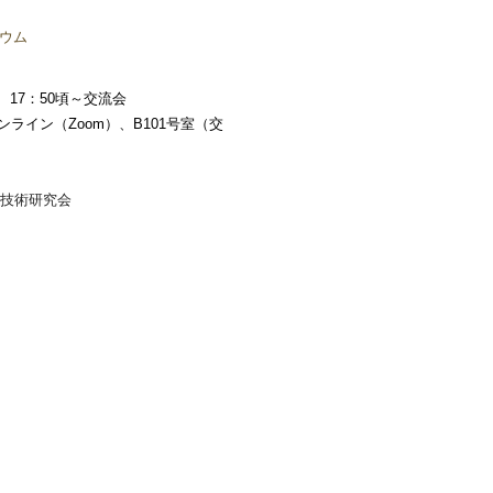
ジウム
5、17：50頃～交流会
ンライン（Zoom）、B101号室（交
ー技術研究会