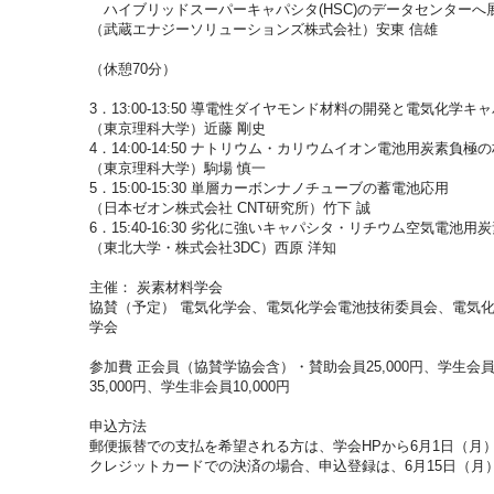
ハイブリッドスーパーキャパシタ(HSC)のデータセンターへ
（武蔵エナジーソリューションズ株式会社）安東 信雄
（休憩70分）
3．13:00-13:50 導電性ダイヤモンド材料の開発と電気化学
（東京理科大学）近藤 剛史
4．14:00-14:50 ナトリウム・カリウムイオン電池用炭素負極
（東京理科大学）駒場 慎一
5．15:00-15:30 単層カーボンナノチューブの蓄電池応用
（日本ゼオン株式会社 CNT研究所）竹下 誠
6．15:40-16:30 劣化に強いキャパシタ・リチウム空気電池
（東北大学・株式会社3DC）西原 洋知
主催： 炭素材料学会
協賛（予定） 電気化学会、電気化学会電池技術委員会、電気
学会
参加費 正会員（協賛学協会含）・賛助会員25,000円、学生会員
35,000円、学生非会員10,000円
申込方法
郵便振替での支払を希望される方は、学会HPから6月1日（月
クレジットカードでの決済の場合、申込登録は、6月15日（月