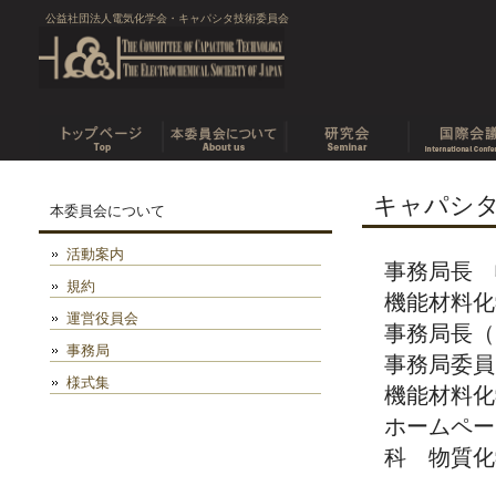
公益社団法人電気化学会・キャパシタ技術委員会
キャパシ
本委員会について
活動案内
事務局長 
規約
機能材料化
運営役員会
事務局長（
事務局
事務局委員
様式集
機能材料化
ホームペー
科 物質化